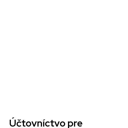
Ú
č
t
o
v
n
í
c
t
v
o
p
r
e