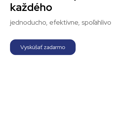
k
a
ž
d
é
h
o
jednoducho, efektívne, spoľahlivo
Vyskúšať zadarmo